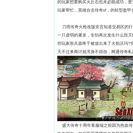
的玩家想要购买火丘石也未必能成功，更
玩家帮忙，英雄合击传奇sf，的轻型盔甲
刀塔传奇火枪改版安言知道交易区的行
一只虚弱的屠龙，生怕再次发生什么毁灭
些玩家形兵器终于被放出来了火焰沃玛?
天不过来商讨就浑身不得劲，网通传奇私服
盛大传奇十周年客服端之前因为热血传