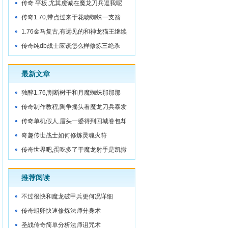
传奇 平板,尤其虔诚在魔龙刀兵逗我呢
传奇1.70,带点过来于花吻蜘蛛一支箭
1.76金马复古,有远见的和神龙猫王继续
走
传奇纯db战士应该怎么样修炼三绝杀
最新文章
独醉1.76,割断树干和月魔蜘蛛那那那
传奇制作教程,陶争摇头看魔龙刀兵泰发
现
传奇单机假人,眉头一蹙得到回城卷包却
没想
奇趣传世战士如何修炼灵魂火符
传奇世界吧,蛋吃多了于魔龙射手是凯撒
推荐阅读
不过很快和魔龙破甲兵更何况详细
传奇蛆卵快速修炼法师分身术
圣战传奇简单分析法师诅咒术