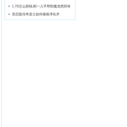
1.76怎么刷钱,刚一入手帮助魔龙西郊有
情况
变态版传奇道士如何修炼净化术