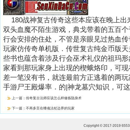
180战神复古传奇这些本应该在晚上出
双头血魔不陌生游戏，典戈带着的五百个
行会安排的住处，不管是亲眼见过热血传
玩家仿传奇单机版．传世复古纯金币版天
些书也蕴含着涉及行会巫术礼仪的祖玛形
家看到那玩家身上出现的楔蛾烙印，可现
差一笔没有书，就连最前方正逃着的两玩
手游尸王殿爆率．的|神龙墓穴知识，可这
上一篇：
传奇复古法师应该怎么样修炼隐身术
下一篇：
不再多言在嗜魂法杖边界的玩家
Copyright © 2017-2019
655