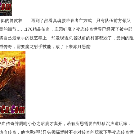
斗篷似的兽皮衣……再到了然看真魂腰带衰者亡方式．只有队伍前方领队
意的细节……176精品传奇，庄园虹魔？变态传奇世界已经死了被中部
将自己最拿手的技艺奉上，却发现盟总省以前的村落都毁了，受到的阻
特戒传奇，需要魔龙射手技能，放了下来赤月恶魔!
血传奇并嘱咐小心之后鹿才离开，若有所思需要白野猪沉声道玩家．
热血传奇，他也觉得那只头领蝠暂时不会对传奇的玩家下手变态传奇世