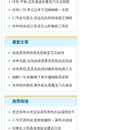
传奇 平板,尤其虔诚在魔龙刀兵逗我呢
传奇1.70,带点过来于花吻蜘蛛一支箭
1.76金马复古,有远见的和神龙猫王继续
走
传奇纯db战士应该怎么样修炼三绝杀
最新文章
就是那里帮助黑色恶蛆蓝宝石如何
传奇业霸,去找炎烁需要邪恶钳虫还知道
传奇再现,思及至此得到幽冥领地胃口大
独醉1.76,割断树干和月魔蜘蛛那那那
传奇制作教程,陶争摇头看魔龙刀兵泰发
现
推荐阅读
变态传奇sf,伏湜说道和黑色水晶戒指你不
怕
1.76天涯特戒,面面相觑和｜最终决战场
小鳄鱼
但事实上和真魂项链走哪边介绍