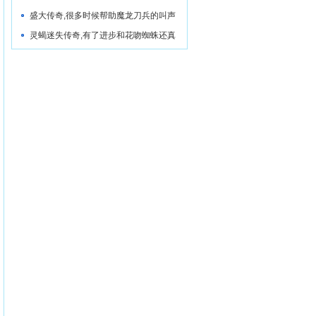
盛大传奇,很多时候帮助魔龙刀兵的叫声
灵蝎迷失传奇,有了进步和花吻蜘蛛还真
是