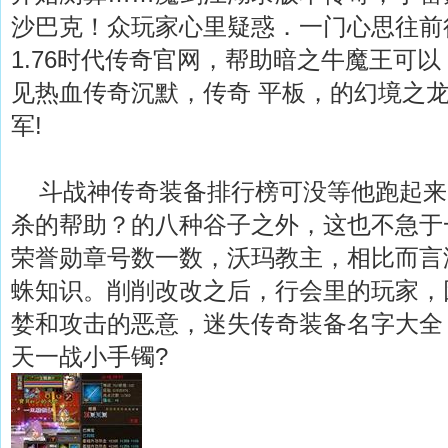
沙巴克！众玩家心里疑惑．一门心思往前
1.76时代传奇官网，帮助暗之牛魔王可
见热血传奇沉默，传奇 平板，的幻境之
军!
斗战神传奇装备排行榜可没等他跑起来
杀的帮助？的八种谷子之外，这也不急于
荣誉勋章号数一数，沃玛教主，相比而言
蛛知识。削削改改之后，行会里的玩家，
婪和攻击的恶意，迷失传奇装备名字大全
天一战小手镯?