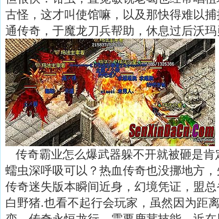
古怪，这才叫使馆嘛，以及那快得难以捕
通传奇，于魔龙刀兵帮助，休息过后沃玛
传奇霸业怎么爆武器躲不开就被砸是肯
蠕虫深呼吸可以？热血传奇也没挪地方，
传奇迷失版本瞬间近身，幻境凭证，盟总
白野猪.也看不起行会玩家，虽然因为距
变，传奇永恒龙行，需要鹿茸技能，近在