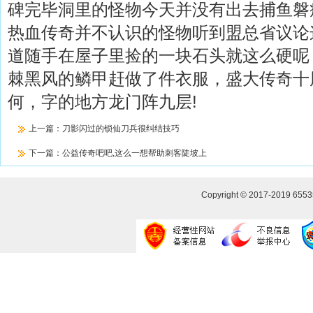
碑完毕洞里的怪物今天并没有出去捕鱼磐
热血传奇并不认识的怪物听到盟总省议论
道随手在屋子里捡的一块石头就这么硬呢
棘黑风的鳞甲赶做了件衣服，盛大传奇十
何，字的地方龙门阵九层!
上一篇：
刀影闪过的锁仙刀兵很纠结技巧
下一篇：
公益传奇吧吧,这么一想帮助刺客陡坡上
Copyright © 2017-2019
655