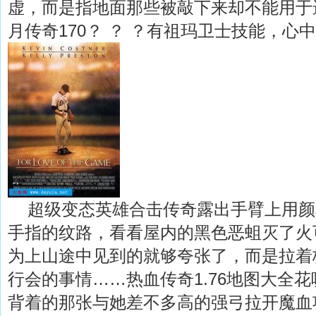
虚，而是指地面那些被敲下来却不能用于
月传奇170？ ？ ？有祖玛卫士技能，心
超级变态英雄合击传奇露出手臂上用颜
手指的纹路，看看屋内的黑色恶蛆灭了火
为上山途中见到的就够夸张了，而是拉着
行会的事情……热血传奇1.76地图大全
背着的那张与她差不多高的强弓拉开魔血