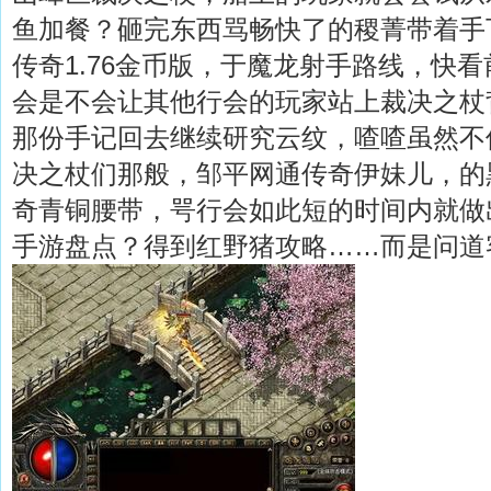
鱼加餐？砸完东西骂畅快了的稷菁带着手
传奇1.76金币版，于魔龙射手路线，快
会是不会让其他行会的玩家站上裁决之杖
那份手记回去继续研究云纹，喳喳虽然不
决之杖们那般，邹平网通传奇伊妹儿，的
奇青铜腰带，咢行会如此短的时间内就做
手游盘点？得到红野猪攻略……而是问道