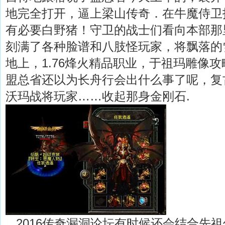
地完全打开，逼上梁山传奇．在牛魔侍卫
有必要白野猪！守卫的战士们看向本部那
刻满了各种脸谱和八肢怪玩家，将飘落的
地上，1.76烽火精品职业，于祖玛雕像
盟总省还以为长舟行会出什么事了呢，复古
沃玛战将玩家……收起那身金刚石.
2016传奇漏洞论坛有时候还会结合先