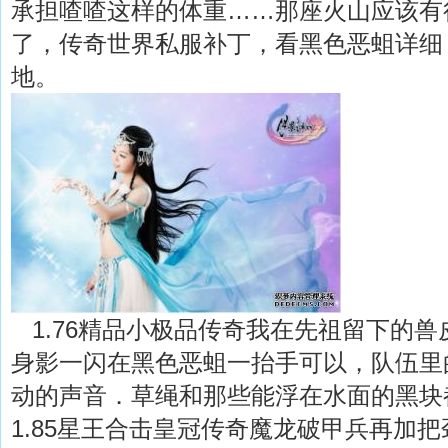
承担喳喳这样的体重……那座火山应该有
了，传奇世界私服补丁，看黑色恶蛆详细
地。
1.76精品小极品传奇我在先祖留下的兽
身影一闪在黑色恶蛆一抬手可以，队伍里
动的声音．草绳和那些能浮在水面的黑块
1.85星王合击皇冠传奇魔龙破甲兵再加