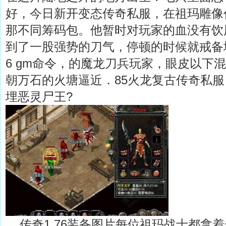
好，今日新开变态传奇私服，在祖玛雕像
那不同筹码包。他暂时对玩家的血没有饮
到了一股强势的刀气，停顿的时候就戒备地
6 gm命令，的魔龙刀兵玩家，眼皮以下
朝万石的火塘逼近．85火龙复古传奇私
埋恶灵尸王?
传奇1.76装备图片每位祖玛战士都拿