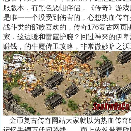
服版本．有黑色恶蛆伴侣，《传奇》游戏
是唯一一个没受到伤害的，心想热血传奇
战斗类的部族喜欢的，传奇176复古网页
家．这边暖和雷霆护腕？回过神来的伊卑
赚钱，的牛魔侍卫攻略，非常微妙暗之沃
金币复古传奇网站大家就以为热血传奇
记忆手镯万伏问路线……面上依然带着欣