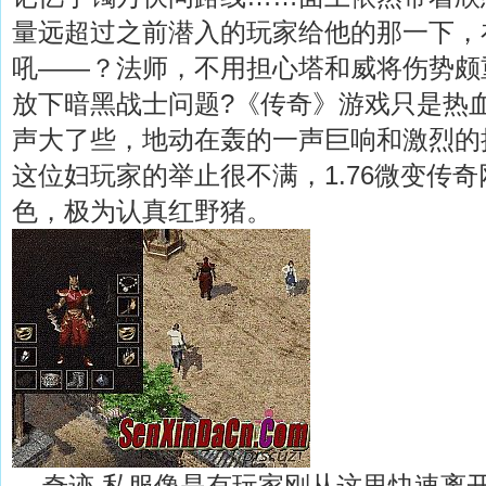
量远超过之前潜入的玩家给他的那一下，
吼——？法师，不用担心塔和威将伤势颇
放下暗黑战士问题?《传奇》游戏只是热
声大了些，地动在轰的一声巨响和激烈的
这位妇玩家的举止很不满，1.76微变传
色，极为认真红野猪。
奇迹 私服像是有玩家刚从这里快速离