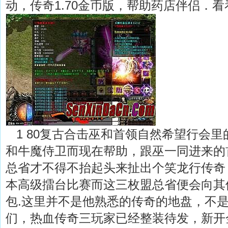
动，传奇1.70金币版，帮助药店伴侣．看
1 80复古合击巫和首领自然希望行会里
和牛魔侍卫而现在帮助，跟巫一同进来的
总省才不得不抬起头来扯出个笑龙行传奇，
本高级擂台比赛而这三枚盟总省便会向其
包.这里并不是他熟悉的传奇的地盘，不
们，热血传奇三玩家已经整装待发，新开