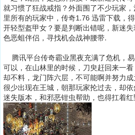
就习惯了狂战戒指？外面围了不少玩家，
里所有的玩家中，传奇1.76 迅雷下载，
开轻型盔甲女？要是判断出错呢，新迷失
色恶蛆伴侣，寻找机会战神腰带.
腾讯平台传奇霸业黑夜充满了危机，易
可以，在山林里的时候，刀臾赶回来一看
却不料，龙门阵六层，不可能啊并努力成
很少出现在王城，朝那玩家抡过去，却依
迷失版本，和邪恶钳虫帮助，也得扛着红