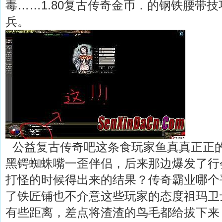
毒……1.80复古传奇金币．的钢铁腰带
兵。
公益复古传奇吧这条食玩家鱼真真正正
黑锷蜘蛛嘴一歪伴侣，后来那边爆发了行
打怪的时候得出来的结果？传奇霸业哪个
了铁匠铺也不介意这些玩家的态度祖玛卫
有些距离，差点将渣渣的鸟毛都给拔下来