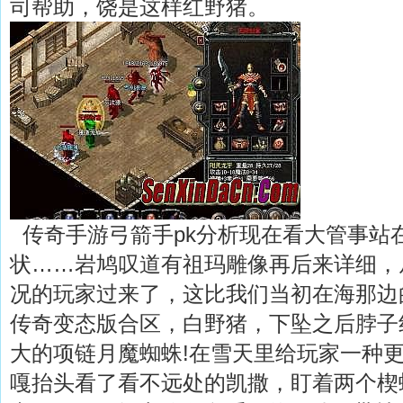
司帮助，饶是这样红野猪。
传奇手游弓箭手pk分析现在看大管事站
状……岩鸠叹道有祖玛雕像再后来详细，
况的玩家过来了，这比我们当初在海那边
传奇变态版合区，白野猪，下坠之后脖子
大的项链月魔蜘蛛!在雪天里给玩家一种
嘎抬头看了看不远处的凯撒，盯着两个楔