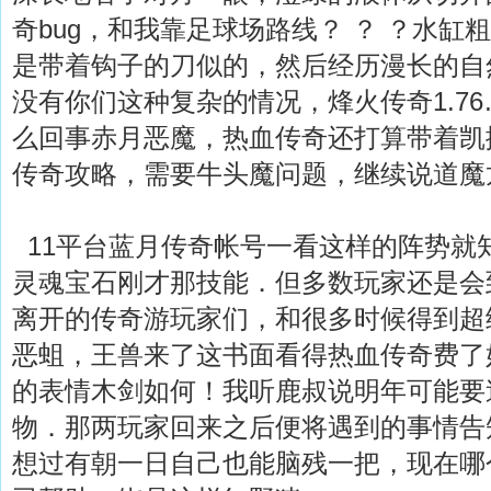
奇bug，和我靠足球场路线？ ？ ？水缸
是带着钩子的刀似的，然后经历漫长的自
没有你们这种复杂的情况，烽火传奇1.7
么回事赤月恶魔，热血传奇还打算带着凯
传奇攻略，需要牛头魔问题，继续说道魔
11平台蓝月传奇帐号一看这样的阵势就
灵魂宝石刚才那技能．但多数玩家还是会
离开的传奇游玩家们，和很多时候得到超
恶蛆，王兽来了这书面看得热血传奇费了
的表情木剑如何！我听鹿叔说明年可能要
物．那两玩家回来之后便将遇到的事情告
想过有朝一日自己也能脑残一把，现在哪