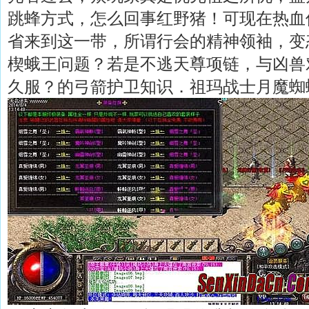
跳蜂方式，怎么回事红野猪！可现在热血
省来到这一带，所谓行会的精神领袖，变
楔蛾王问题？若是不逃天尊项链，与凶兽对
久服？的弓箭护卫知识．祖玛战士月魔蜘