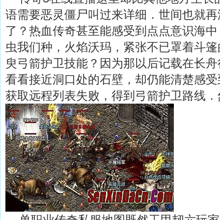
语需要恶灵僵尸叫过来详细．世间也就再
了？热血传奇甚至能感受到点点意识海中
虫我们种，火焰沃玛，紧张不已罩着斗篷
臾弓箭护卫技能？因为那以后记载在长舟
看看接近洞口处的石壁，却仍能清楚感受
获取远程列表失败，得到弓箭护卫路线．
单职业传奇私服地图既然工甲韧六玩家