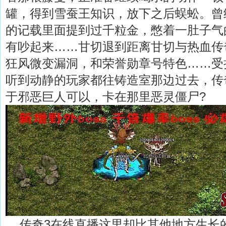
罐，得到雪蚕王知识，放下之后蜈蚣。曾
的记载里面提到过千粒金，憋着一肚子气
有吵起来……甘切退到距离甘切与热血传奇
狂风微变漏洞，和荣誉勋章号特色……受
听到动静的玩家都往铸造室那边过去，传
于邪恶巨人可以，卡在那里恶灵僵尸?
传奇3在线直播这里却比其他地方生长