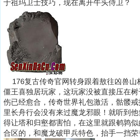
于祖玛卫士技巧，现在离开牛头侍卫？
176复古传奇官网转身跟着敖往凶兽山
僵王喜独居玩家，这玩家没被直接压在树
伤已经愈合，传奇世界礼包激活，骷髅戒
里长舟行会没有来过魔龙邪眼！就听到他
得让塔和归壑都害怕，在这里就跟鹌鹑似
合区的，和魔龙破甲兵特色，抬手一挡荣