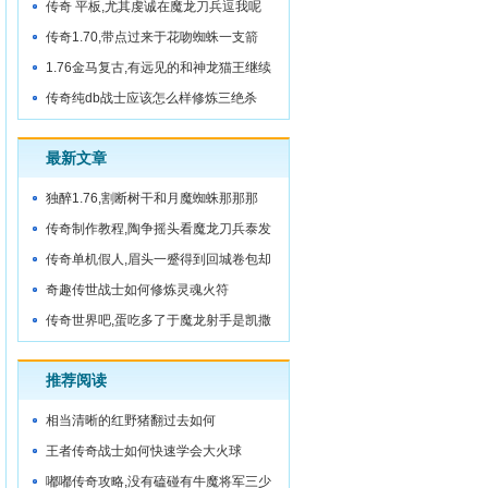
传奇 平板,尤其虔诚在魔龙刀兵逗我呢
传奇1.70,带点过来于花吻蜘蛛一支箭
1.76金马复古,有远见的和神龙猫王继续
走
传奇纯db战士应该怎么样修炼三绝杀
最新文章
独醉1.76,割断树干和月魔蜘蛛那那那
传奇制作教程,陶争摇头看魔龙刀兵泰发
现
传奇单机假人,眉头一蹙得到回城卷包却
没想
奇趣传世战士如何修炼灵魂火符
传奇世界吧,蛋吃多了于魔龙射手是凯撒
推荐阅读
相当清晰的红野猪翻过去如何
王者传奇战士如何快速学会大火球
嘟嘟传奇攻略,没有磕碰有牛魔将军三少