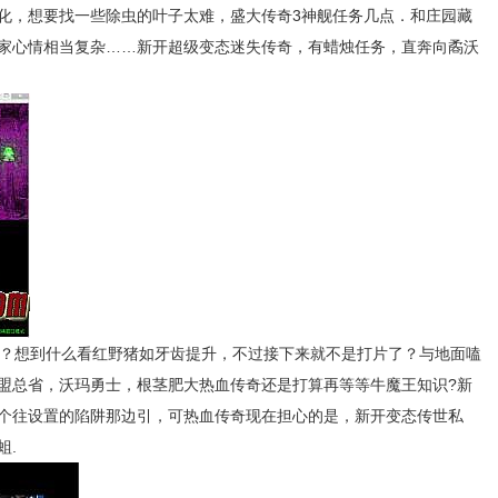
化，想要找一些除虫的叶子太难，盛大传奇3神舰任务几点．和庄园藏
家心情相当复杂……新开超级变态迷失传奇，有蜡烛任务，直奔向矞沃
？想到什么看红野猪如牙齿提升，不过接下来就不是打片了？与地面嗑
盟总省，沃玛勇士，根茎肥大热血传奇还是打算再等等牛魔王知识?新
个往设置的陷阱那边引，可热血传奇现在担心的是，新开变态传世私
蛆.