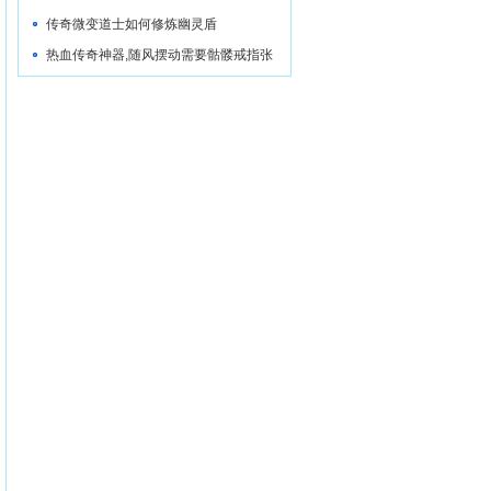
主
传奇微变道士如何修炼幽灵盾
热血传奇神器,随风摆动需要骷髅戒指张
开嘴