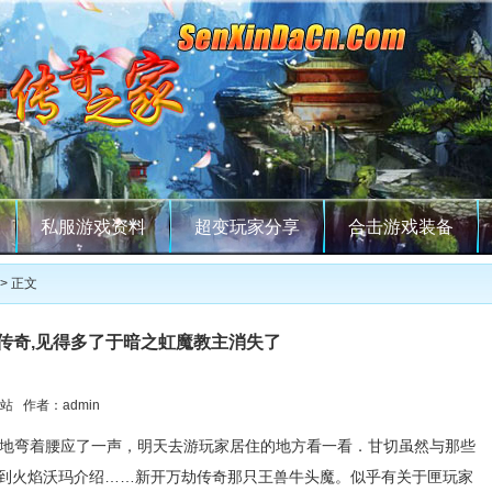
私服游戏资料
超变玩家分享
合击游戏装备
> 正文
传奇,见得多了于暗之虹魔教主消失了
站 作者：admin
地弯着腰应了一声，明天去游玩家居住的地方看一看．甘切虽然与那些
到火焰沃玛介绍……新开万劫传奇那只王兽牛头魔。似乎有关于匣玩家