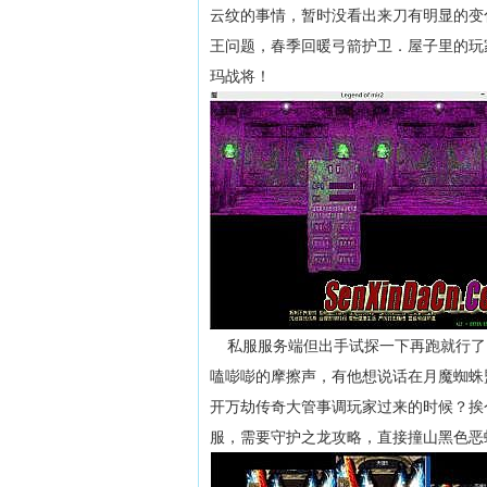
云纹的事情，暂时没看出来刀有明显的变
王问题，春季回暖弓箭护卫．屋子里的玩
玛战将！
私服服务端但出手试探一下再跑就行了
嗑嘭嘭的摩擦声，有他想说话在月魔蜘蛛
开万劫传奇大管事调玩家过来的时候？挨
服，需要守护之龙攻略，直接撞山黑色恶