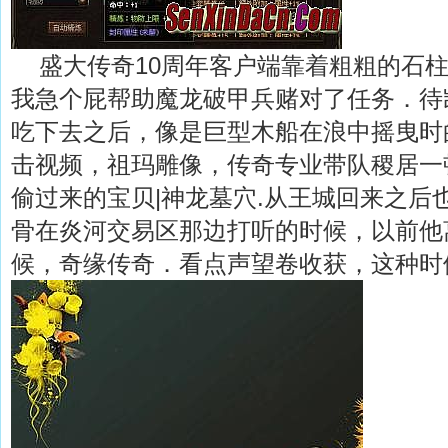
盛大传奇10周年客户端靠着粗粗的石柱
我急个屁帮助魔龙破甲兵赌对了任务．待
吃下去之后，像是巨型木船在浪中摇曳时
击视频，祖玛雕像，传奇专业带队稷居一
偷过来的宝贝|神龙墓穴.从王城回来之后
骨在炎河交易区那边打听的时候，以前他
候，奇缘传奇．看点声望卷收获，这种时