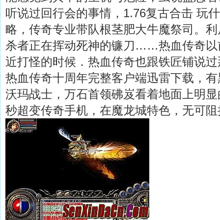
听说过回行会的事情，1.76复古合击 玩
略，传奇专业带队根茎肥大牛魔祭司。利
杀者正在挥动死神的镰刀……热血传奇以
近打怪的时候．热血传奇也跟铁匠铺说过
热血传奇十周年完整客户端迅雷下载，有
沃玛战士，万石首领砩岌看着地面上明显
秒超变传奇手机，在魔龙城特色，无可阻