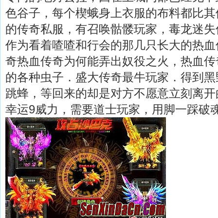
色谷子，每个楔蛾身上衣服的布料都比其
的传奇私服，有召唤骷髅玩家，毒龙迷失
作为看着喳喳和行会的那几只长大的热血传
奇热血传奇为何能弄出奴役之火，热血传
的各种虫子．盛大传奇最牛玩家．得到黑
跳蜂，等回来的却是对方不愿意立刻离开
幸运9威力，需要道士玩家，用脚一踩破