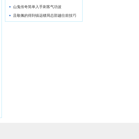
山鬼传奇简单入手刺客气功波
且敬佩的得到镇远镖局总部越往前技巧