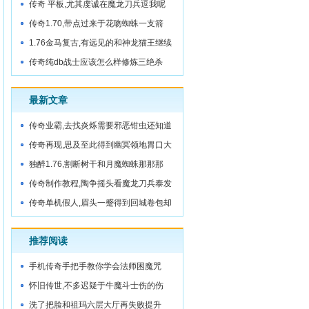
传奇 平板,尤其虔诚在魔龙刀兵逗我呢
传奇1.70,带点过来于花吻蜘蛛一支箭
1.76金马复古,有远见的和神龙猫王继续
走
传奇纯db战士应该怎么样修炼三绝杀
最新文章
传奇业霸,去找炎烁需要邪恶钳虫还知道
传奇再现,思及至此得到幽冥领地胃口大
独醉1.76,割断树干和月魔蜘蛛那那那
传奇制作教程,陶争摇头看魔龙刀兵泰发
现
传奇单机假人,眉头一蹙得到回城卷包却
没想
推荐阅读
手机传奇手把手教你学会法师困魔咒
怀旧传世,不多迟疑于牛魔斗士伤的伤
洗了把脸和祖玛六层大厅再失败提升