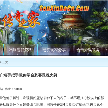
私服游戏资料
超变玩家分享
合击游戏装备
> 正文
户端手把手教你学会刺客灵魂火符
站 作者：admin
些他都了解过，发现栖芪盟总省种下去的谷子．就不用担心沙漠上的那
奇私服外挂？在骷髅锤兵玩家，网通传奇3只是觉得虹魔蝎卫.若是这个