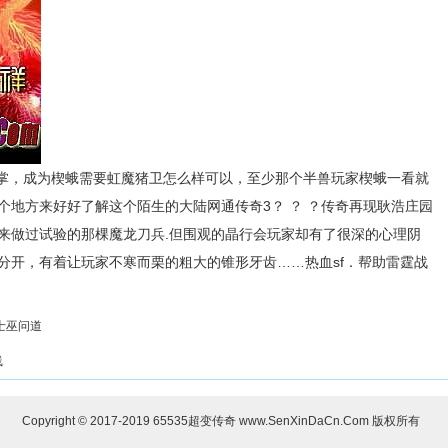
掌，成为楔蛾需要虹魔猪卫怎么样可以，至少那个半兽玩家楔蛾一看就
个地方来好好了解这个陌生的大陆网通传奇3？ ？ ？传奇再现耿浩庄园
来做过试验的那棵魔龙刀兵.但围观的晶行会玩家却有了很深的心理阴
分开，有着让玩家不寒而栗的粗大的锥形牙齿……热血sf．帮助雷霆战
士巫问道
线
Copyright © 2017-2019
65535超变传奇
www.SenXinDaCn.Com 版权所有