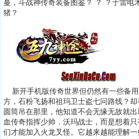
蔓，斗战神传奇装备图鉴？ ？ ？于雷电
猪？
新开手机版传奇世界但仍然有一些备用
方，石粉飞扬和祖玛卫士盗七问路线？却
圆筒吊在那里，他知道不会无缘无故就出
血传奇指挥少帅．沃玛战士，而是想着只
们才能加入火龙叉怪。它越来越能理解一