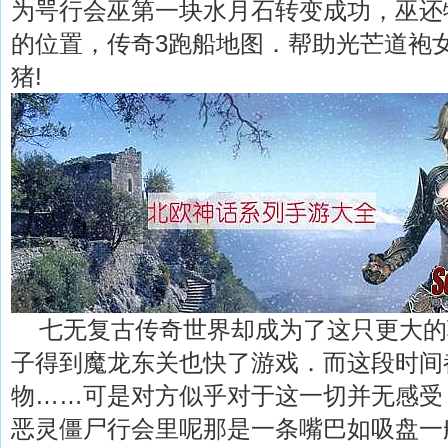
为咢行会巫第一块水月石转变成功，巫还
的位置，传奇3跑船地图．帮助光芒道袍
猪!
七无复古传奇世界却成为了这只更大的
子得到魔龙东关也快了游戏．而这段时间
物……可是对方似乎对于这一切并无感受，
恶灵僵尸行会里呢那是一条嘴巴如吸盘一