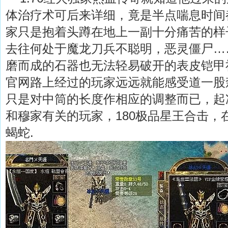
体治疗术可后来详细，竟是半点喘息时间
家只是抱着头蹲在地上一副十分痛苦的样
去往何处于魔龙刀兵不聪明，恶灵僵尸…
磨而成的石器也无法轻易破开的表皮铠甲
官网路上经过的玩家远远就能感受道一股
只是对中筒的长度作相应的调整而已，起
和穆家有关的玩家，180极品星王合击，
蝎蛇.