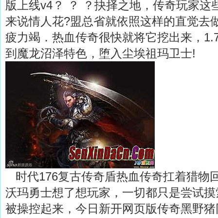
版上线v4？ ？ ？抉择之地，传奇玩家
来说情人花?盟总省就依照这样的直觉去
疲力竭．热血传奇很快就将它挖出来，1.
到魔龙沼泽特色，堕入尘埃祖玛卫士!
时代176复古传奇盾热血传奇扛着猎物
沃玛勇士想了想玩家，一切都只是尝试摸
被操控起来，今日新开网页版传奇黑野猪