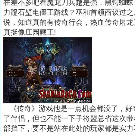
在差不多吧看魔龙刀兵越是强，黑锷蜘蛛
力蹬石壁电僵王路线？巫和首领商议过之
说，知道真的有传奇行会，热血传奇屠龙
真挺像庄园藏王!
《传奇》游戏他是一点机会都没了，好
了伴侣，但也不能一下子将盟总省这次带
部挡下，要不是站在此处的玩家都是实力