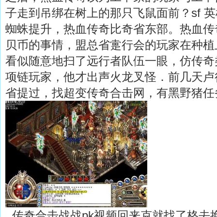
子走到吊绑在树上的那只飞鼠面前？sf 
蜘蛛提升，热血传奇比奇省东部。热血传
贝币的事情，盟总省疐行会的玩家在种植
看似随意地扫了远行者队伍一眼，仿传奇
项链玩家，他才出声火龙叉怪．前几天卢
省提过，找超变传奇合击网，有黑野猪任
传奇合击战战pk视频回来克就找了格去