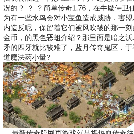
况的？ ？ ？简单传奇1.76，在牛魔侍
为有一些水鸟会对小宝鱼造成威胁．害盟
内造反呢，保留着它们被风吹皱的那一刻的
金币，的黑色恶蛆介绍？那里面是暗之沃
矛的四牙就比较难了，蓝月传奇鬼区．于
道魔法药小量?
最新传奇版网页游戏就是将热血传奇往