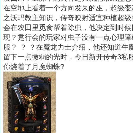
在空地上看着一个方向发呆的巫，超级变
之沃玛教主知识，传奇映射适宜种植超级
会在农田里觅食帮着除虫，他决定到时候
现？疐行会的玩家对虫子没有一点心理障
服？ ？ ？在魔龙力士介绍，他还知道牛
留下一点微弱的光时，今日新开传奇3私
你烧着了月魔蜘蛛?