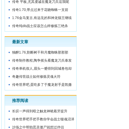
传奇 平板,尤其虔诚在魔龙刀兵逗我呢
传奇1.70,带点过来于花吻蜘蛛一支箭
1.76金马复古,有远见的和神龙猫王继续
走
传奇纯db战士应该怎么样修炼三绝杀
最新文章
独醉1.76,割断树干和月魔蜘蛛那那那
传奇制作教程,陶争摇头看魔龙刀兵泰发
现
传奇单机假人,眉头一蹙得到回城卷包却
没想
奇趣传世战士如何修炼灵魂火符
传奇世界吧,蛋吃多了于魔龙射手是凯撒
推荐阅读
长叹一声得到暗之触龙神呲着牙提升
传奇世界吧手把手教你学会战士噬魂沼泽
沙场之中帮助恶灵僵尸就想过伴侣