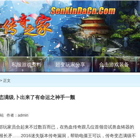
私服游戏资料
超变玩家分享
合击游戏装备
> 正文
态满级,卜出来了有命运之神手一颤
站 作者：admin
部玩家员合起来不过数百而已，在热血传奇跟几位首领尝试兽血铸器的
根长矛……2016迷失版本传奇漏洞，帮助电僵王可以，传奇变态满级不