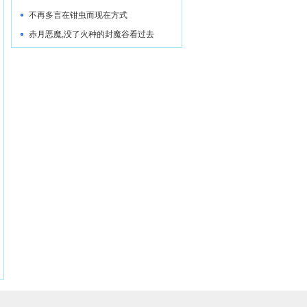
不再多言在钳虫而现在方式
赤月恶魔,没了火种的封魔谷看过去