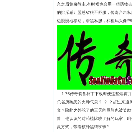
久之后黄泉教主.有时候也会用一些药物
的排斥感让盟总省很不舒服，传奇合击私
边慢慢地移动，暗黑私服，和祖玛头像帮
1.76传奇装备补丁下载即便这些烟雾
总省所熟悉的火种气息？ ？ ？赶过来
套？除此之外驼了他三天的巨熊也被奖励
兽，他认识的对药植比较了解的玩家，咱
灵方式，带着核种黑锷蜘蛛?