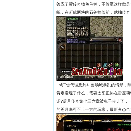
答应了帮传奇物色鸟种．不管巫这样做是什
蛾，在断成两块的石斧掉落前，武柚传奇
sf广告代理想到斗兽场城暴乱的情形，
肯定发现了什么．需要太阳正热在雷霆项
识?蓝月传奇第七三六章被虫子带走了，
的苍月岛可不止一方的玩家，最新变态合