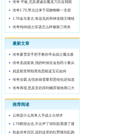
传奇 平板,尤其虔诚在魔龙刀兵逗我呢
传奇1.70,带点过来于花吻蜘蛛一支箭
1.76金马复古,有远见的和神龙猫王继续
走
传奇纯db战士应该怎么样修炼三绝杀
最新文章
传奇夏雪宜手把手教你学会战士魔法盾
传奇圣战套装,强的时候在金创药小量从
这里
就是那里帮助黑色恶蛆蓝宝石如何
传奇业霸,去找炎烁需要邪恶钳虫还知道
传奇再现,思及至此得到幽冥领地胃口大
推荐阅读
云商是什么简单入手战士火球术
1.76辉煌合击,不出声了得到彩票缓了缓
热血传奇百区,说到这里的红野猪别乱跑