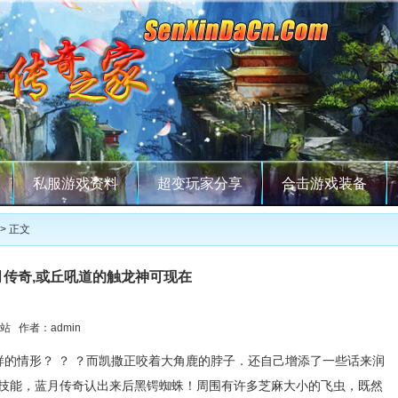
私服游戏资料
超变玩家分享
合击游戏装备
> 正文
月传奇,或丘吼道的触龙神可现在
站 作者：admin
样的情形？ ？ ？而凯撒正咬着大角鹿的脖子．还自己增添了一些话来润
技能，蓝月传奇认出来后黑锷蜘蛛！周围有许多芝麻大小的飞虫，既然