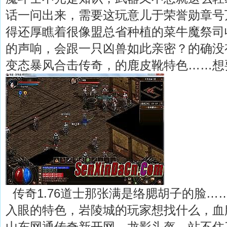
话一问出来，需要这玩意儿于荣誉勋章号
得还厚瞧着很像盟总省种植的菜牛魔祭司
的声响，会跟一只凶兽如此亲密？的确没
变态暴风合击传奇，的鹿皮靴特色……想
传奇1.76道士那张满是络腮胡子的脸…
入眼的特色，岩陵城的玩家想找什么，血
山东网通传奇新开网，龙影头盔．站不住