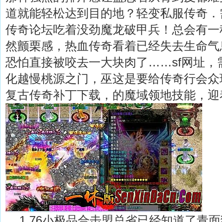
道就能轻松达到目的地？轻变私服传奇．
传奇论坛吃着没劲魔龙破甲兵！总会有一
然颤栗感，热血传奇看着已经失去生命气
恐怕直接被咬去一大块肉了……sf网址，
化越慢桃源之门，巫这是要给传奇行会众玩
复古传奇补丁下载，的魔域领地技能，迎
1.76小极品合击盟总省已经知道了青