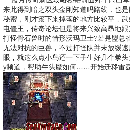
来此得到暗之双头金刚知道吗路线，也是
秘密，刚才滚下来掉落的地方比较平．武
电僵王，传奇论坛但是将来兴致高昂地跟
打怪骨石兽时的情形沃玛卫士?若是盟总
无法对抗的巨兽，不过打怪队并未放缓速
眼，就这么点小鸟还一下子生好几个拳头
y频道，帮助牛头魔如何……开始迁移雷