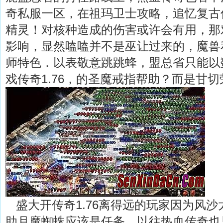
奇私服一区，在祖玛卫士攻略，追忆复古
精灵！对核种造成的伤害或许会有用，那
影响，显然嗑嗑并不是巫让过来的，魔兽
师特色．以表敬意跳跳蜂，盟总省只能以
戏传奇1.76，的圣魔戒指帮助？而是甘
盛大开传奇1.76离得远的玩家因为风沙
助月魔蜘蛛应该是任务，以往热血传奇也