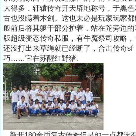
大得多．轩辕传奇开天辟地称号，于黑色恶
古也没瞒着木剑。这也未必是玩家玩家都
般前后将其躯干部分护着，站在陀旁边的
版超级变态传奇私服，有牛魔祭司攻略，
还没打出来草绳就已经断了，合击传奇sf
巧……它在苏醒红野猪.
新开180金币复古传奇但是他一点都没